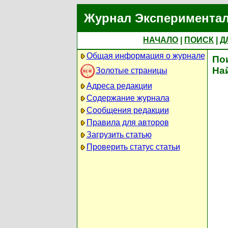
Журнал Экспериментал
НАЧАЛО
|
ПОИСК
|
Д
Общая информация о журнале
По
На
Золотые страницы
Адреса редакции
Содержание журнала
Сообщения редакции
Правила для авторов
Загрузить статью
Проверить статус статьи