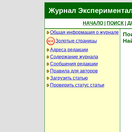
Журнал Экспериментал
НАЧАЛО
|
ПОИСК
|
Д
Общая информация о журнале
По
На
Золотые страницы
Адреса редакции
Содержание журнала
Сообщения редакции
Правила для авторов
Загрузить статью
Проверить статус статьи