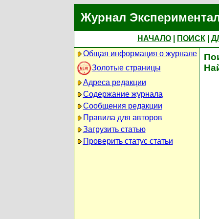
Журнал Экспериментал
НАЧАЛО
|
ПОИСК
|
Д
Общая информация о журнале
По
На
Золотые страницы
Адреса редакции
Содержание журнала
Сообщения редакции
Правила для авторов
Загрузить статью
Проверить статус статьи