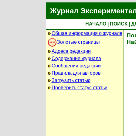
Журнал Экспериментал
НАЧАЛО
|
ПОИСК
|
Д
Общая информация о журнале
По
На
Золотые страницы
Адреса редакции
Содержание журнала
Сообщения редакции
Правила для авторов
Загрузить статью
Проверить статус статьи