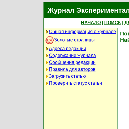
Журнал Экспериментал
НАЧАЛО
|
ПОИСК
|
Д
Общая информация о журнале
По
На
Золотые страницы
Адреса редакции
Содержание журнала
Сообщения редакции
Правила для авторов
Загрузить статью
Проверить статус статьи