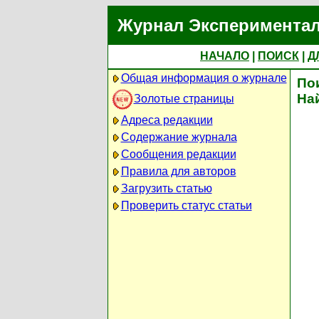
Журнал Экспериментал
НАЧАЛО
|
ПОИСК
|
Д
Общая информация о журнале
По
На
Золотые страницы
Адреса редакции
Содержание журнала
Сообщения редакции
Правила для авторов
Загрузить статью
Проверить статус статьи