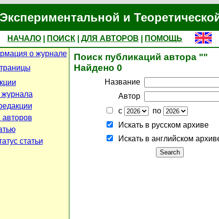
Экспериментальной и Теоретическо
НАЧАЛО
|
ПОИСК
|
ДЛЯ АВТОРОВ
|
ПОМОЩЬ
рмация о журнале
Поиск публикаций автора ""
Найдено 0
страницы
Название
кции
 журнала
Автор
редакции
с
по
 авторов
Искать в русском архиве
атью
Искать в английском архив
атус статьи