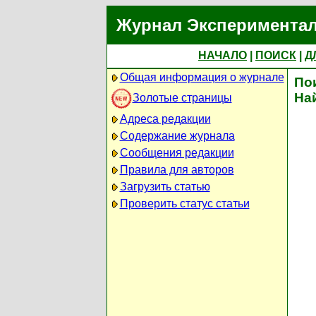
Журнал Экспериментал
НАЧАЛО
|
ПОИСК
|
Д
Общая информация о журнале
По
На
Золотые страницы
Адреса редакции
Содержание журнала
Сообщения редакции
Правила для авторов
Загрузить статью
Проверить статус статьи