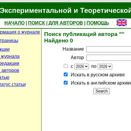
Экспериментальной и Теоретическо
НАЧАЛО
|
ПОИСК
|
ДЛЯ АВТОРОВ
|
ПОМОЩЬ
рмация о журнале
Поиск публикаций автора ""
Найдено 0
страницы
Название
кции
 журнала
Автор
редакции
с
по
 авторов
Искать в русском архиве
атью
Искать в английском архив
атус статьи