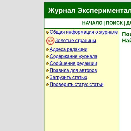
Журнал Экспериментал
НАЧАЛО
|
ПОИСК
|
Д
Общая информация о журнале
По
На
Золотые страницы
Адреса редакции
Содержание журнала
Сообщения редакции
Правила для авторов
Загрузить статью
Проверить статус статьи