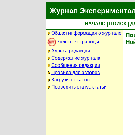
Журнал Экспериментал
НАЧАЛО
|
ПОИСК
|
Д
Общая информация о журнале
По
На
Золотые страницы
Адреса редакции
Содержание журнала
Сообщения редакции
Правила для авторов
Загрузить статью
Проверить статус статьи