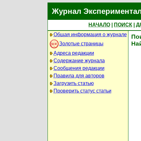
Журнал Экспериментал
НАЧАЛО
|
ПОИСК
|
Д
Общая информация о журнале
По
На
Золотые страницы
Адреса редакции
Содержание журнала
Сообщения редакции
Правила для авторов
Загрузить статью
Проверить статус статьи