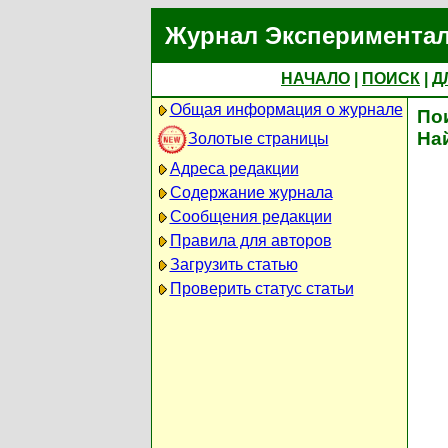
Журнал Экспериментал
НАЧАЛО
|
ПОИСК
|
Д
Общая информация о журнале
По
На
Золотые страницы
Адреса редакции
Содержание журнала
Сообщения редакции
Правила для авторов
Загрузить статью
Проверить статус статьи