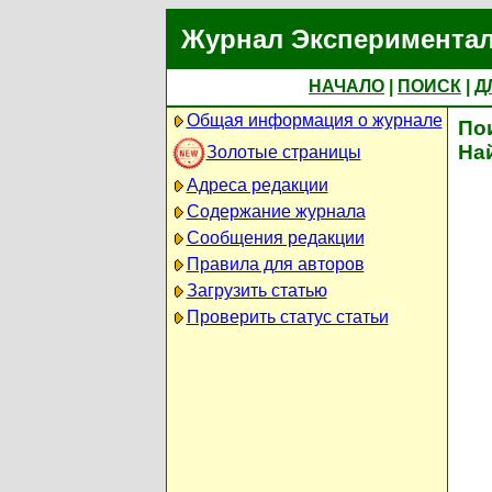
Журнал Экспериментал
НАЧАЛО
|
ПОИСК
|
Д
Общая информация о журнале
По
На
Золотые страницы
Адреса редакции
Содержание журнала
Сообщения редакции
Правила для авторов
Загрузить статью
Проверить статус статьи