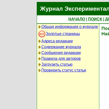
Журнал Экспериментал
НАЧАЛО
|
ПОИСК
|
Д
Общая информация о журнале
По
На
Золотые страницы
Адреса редакции
Содержание журнала
Сообщения редакции
Правила для авторов
Загрузить статью
Проверить статус статьи