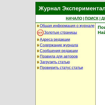
Журнал Экспериментал
НАЧАЛО
|
ПОИСК
|
Д
Общая информация о журнале
По
На
Золотые страницы
Адреса редакции
Содержание журнала
Сообщения редакции
Правила для авторов
Загрузить статью
Проверить статус статьи