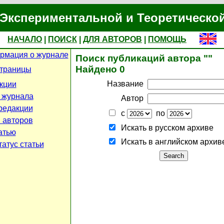
Экспериментальной и Теоретическо
НАЧАЛО
|
ПОИСК
|
ДЛЯ АВТОРОВ
|
ПОМОЩЬ
рмация о журнале
Поиск публикаций автора ""
Найдено 0
страницы
Название
кции
 журнала
Автор
редакции
с
по
 авторов
Искать в русском архиве
атью
Искать в английском архив
атус статьи