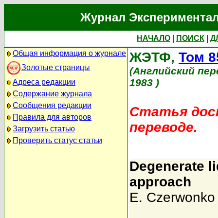
Журнал Экспериментал
НАЧАЛО
|
ПОИСК
|
Д
Общая информация о журнале
ЖЭТФ,
Том 8
Золотые страницы
(Английский пер
1983 )
Адреса редакции
Содержание журнала
Сообщения редакции
Статья дост
Правила для авторов
переводе.
Загрузить статью
Проверить статус статьи
Degenerate l
approach
E. Czerwonko