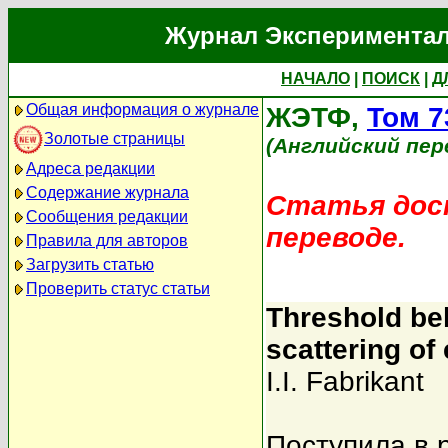
Журнал Экспериментал
НАЧАЛО
|
ПОИСК
|
Д
Общая информация о журнале
ЖЭТФ,
Том 7
Золотые страницы
(Английский пер
Адреса редакции
Содержание журнала
Статья дост
Сообщения редакции
переводе.
Правила для авторов
Загрузить статью
Проверить статус статьи
Threshold beh
scattering of
I.I. Fabrikant
Поступила в 