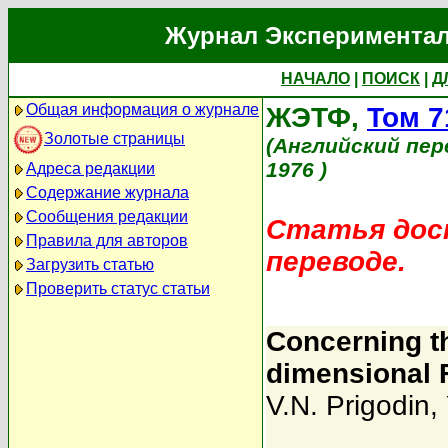
Журнал Экспериментал
НАЧАЛО
|
ПОИСК
|
Д
Общая информация о журнале
ЖЭТФ,
Том 7
Золотые страницы
(Английский пер
1976 )
Адреса редакции
Содержание журнала
Сообщения редакции
Статья дост
Правила для авторов
переводе.
Загрузить статью
Проверить статус статьи
Concerning th
dimensional 
V.N. Prigodin
,