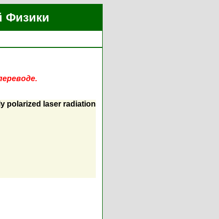
й Физики
переводе.
ly polarized laser radiation