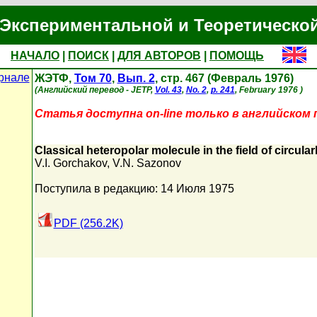
Экспериментальной и Теоретическо
НАЧАЛО
|
ПОИСК
|
ДЛЯ АВТОРОВ
|
ПОМОЩЬ
рнале
ЖЭТФ,
Том 70
,
Вып. 2
, стр. 467 (Февраль 1976)
(Английский перевод - JETP,
Vol. 43
,
No. 2
,
p. 241
, February 1976 )
Статья доступна on-line только в английском 
Classical heteropolar molecule in the field of circular
V.I. Gorchakov
,
V.N. Sazonov
Поступила в редакцию: 14 Июля 1975
PDF (256.2K)