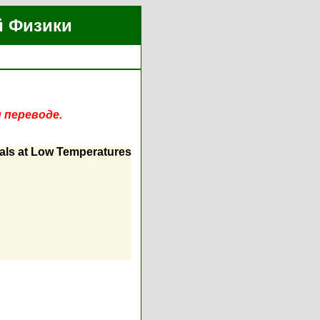
й Физики
 переводе.
tals at Low Temperatures