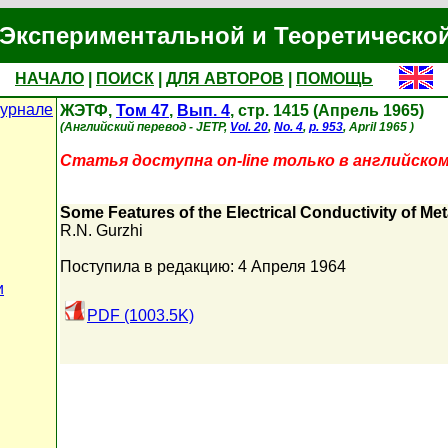
Экспериментальной и Теоретическо
НАЧАЛО
|
ПОИСК
|
ДЛЯ АВТОРОВ
|
ПОМОЩЬ
урнале
ЖЭТФ,
Том 47
,
Вып. 4
, стр. 1415 (Апрель 1965)
(Английский перевод - JETP,
Vol. 20
,
No. 4
,
p. 953
, April 1965 )
Статья доступна on-line только в английском
Some Features of the Electrical Conductivity of Me
R.N. Gurzhi
Поступила в редакцию: 4 Апреля 1964
и
PDF (1003.5K)