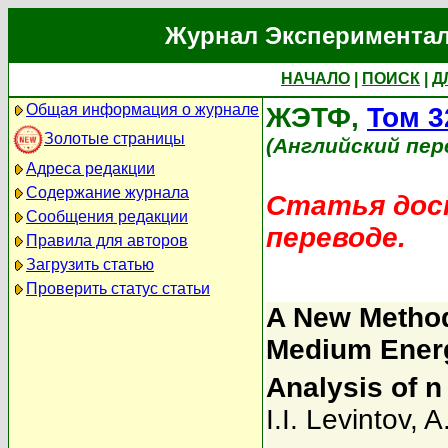
Журнал Экспериментал
НАЧАЛО
|
ПОИСК
|
Д
Общая информация о журнале
ЖЭТФ,
Том 3
Золотые страницы
(Английский пер
Адреса редакции
Содержание журнала
Статья дост
Сообщения редакции
переводе.
Правила для авторов
Загрузить статью
Проверить статус статьи
A New Method 
Medium Energ
Analysis of n
I.I. Levintov
,
A.