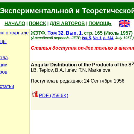
Экспериментальной и Теоретическо
НАЧАЛО
|
ПОИСК
|
ДЛЯ АВТОРОВ
|
ПОМОЩЬ
я о журнале
ЖЭТФ,
Том 32
,
Вып. 1
, стр. 165 (Июль 1957)
(Английский перевод - JETP,
Vol. 5
,
No. 1
,
p. 134
, July 1957 )
ицы
Статья доступна on-line только в англи
ала
3
ции
Angular Distribution of the Products of the S
I.B. Teplov
,
B.A. Iur'ev
,
T.N. Markelova
ров
Поступила в редакцию: 24 Сентября 1956
статьи
PDF (259.6K)