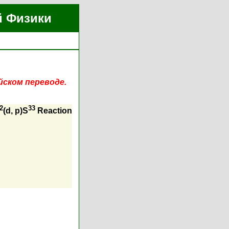
й Физики
йском переводе.
2
33
(d, p)S
Reaction