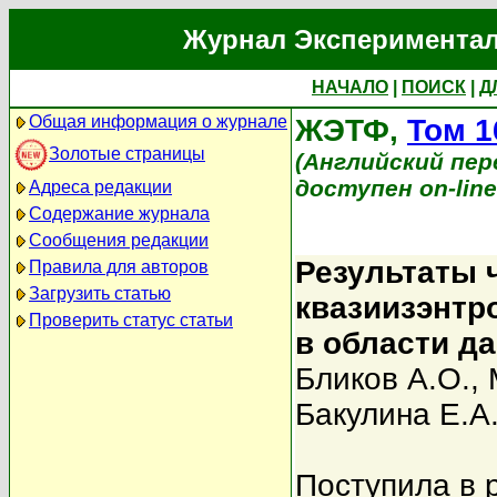
Журнал Экспериментал
НАЧАЛО
|
ПОИСК
|
Д
Общая информация о журнале
ЖЭТФ,
Том 1
Золотые страницы
(Английский перев
доступен on-lin
Адреса редакции
Содержание журнала
Сообщения редакции
Результаты 
Правила для авторов
Загрузить статью
квазиизэнтр
Проверить статус статьи
в области д
Бликов А.О.
,
Бакулина Е.А
Поступила в 