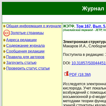
Журнал 
Общая информация о журнале
ЖЭТФ,
Том 167
,
Вып. 5
(Английский перевод - JETP, Vo
Золотые страницы
Адреса редакции
Электронная структур
Содержание журнала
Макаров И.А.
,
Слободчи
Сообщения редакции
Поступила в редакцию: 
Правила для авторов
Загрузить статью
DOI:
10.31857/S004445
Проверить статус статьи
PDF (18.3M)
Исследуется электронна
кислорода. Учет локаль
возбуждений с помощью
восьмизонной p-d-модел
методами теории функц
зонной структуры квази