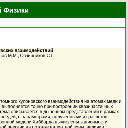
й Физики
овских взаимодействий
нов М.М.
,
Овчинников С.Г.
томного кулоновского взаимодействия на атомах меди и
и выполняется точно при построении квазичастичных
тема описывается в дырочном представлении в рамках
оседей, с параметрами, полученными из расчетов
гозонной модели Хаббарда вычислены зависимости
ной энергии на потолке валентной зоны, величин