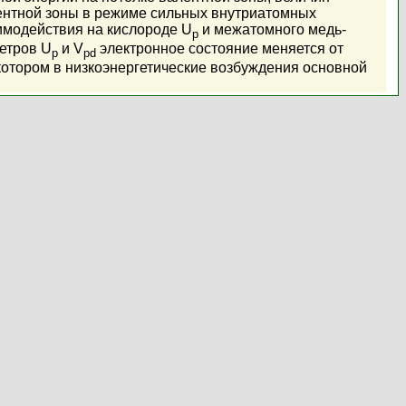
лентной зоны в режиме сильных внутриатомных
имодействия на кислороде U
и межатомного медь-
p
метров U
и V
электронное состояние меняется от
p
pd
 котором в низкоэнергетические возбуждения основной