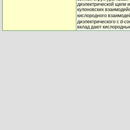
диэлектрической щели и
кулоновских взаимодейс
кислородного взаимоде
диэлектрического с d-с
вклад дают кислородны