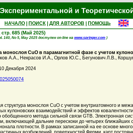
Экспериментальной и Теоретическо
НАЧАЛО
|
ПОИСК
|
ДЛЯ АВТОРОВ
|
ПОМОЩЬ
, стр. 685 (Май 2025)
l. 140, No 5, May 2025 доступен on-line на
www.springer.com
)
а монослоя CuO в парамагнитной фазе с учетом кулон
ков А.А.
,
Некрасов И.А.
,
Орлов Ю.С.
,
Бегунович Л.В.
,
Коршу
10 Декабря 2024
1025050074
я структура монослоя CuO с учетом внутриатомного и межа
ных кулоновских взаимодействий и эффектов ковалентност
 обобщенного метода сильной связи GTB. Электронная сис
и, включающей дальние перескоки до четырех ближайших с
ионала плотности. В рамках записанной на ее основе мно
частичных возбуждений, поверхностей Ферми, карт постоян