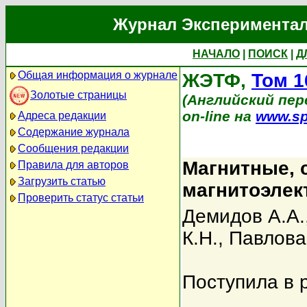
Журнал Экспериментал
НАЧАЛО
|
ПОИСК
|
Д
Общая информация о журнале
ЖЭТФ,
Том 1
Золотые страницы
(Английский пере
on-line на
www.sp
Адреса редакции
Содержание журнала
Сообщения редакции
Магнитные, 
Правила для авторов
Загрузить статью
магнитоэлек
Проверить статус статьи
Демидов А.А.
К.Н.
,
Павлова
Поступила в 