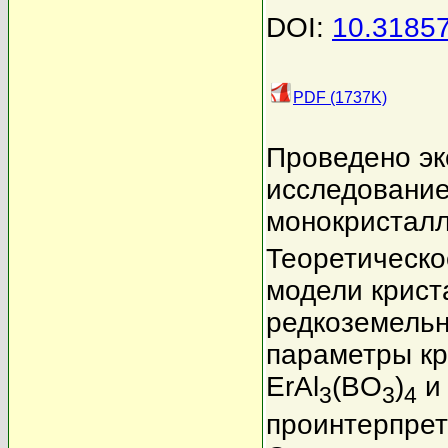
DOI:
10.3185
PDF (1737K)
Проведено эк
исследование
монокристалл
Теоретическо
модели крист
редкоземельн
параметры кр
ErAl
(BO
)
и 
3
3
4
проинтерпрет