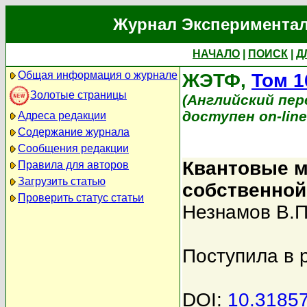
Журнал Экспериментал
НАЧАЛО
|
ПОИСК
|
Д
Общая информация о журнале
ЖЭТФ,
Том 1
Золотые страницы
(Английский перев
доступен on-lin
Адреса редакции
Содержание журнала
Сообщения редакции
Квантовые м
Правила для авторов
Загрузить статью
собственной
Проверить статус статьи
Незнамов В.П
Поступила в 
DOI:
10.3185