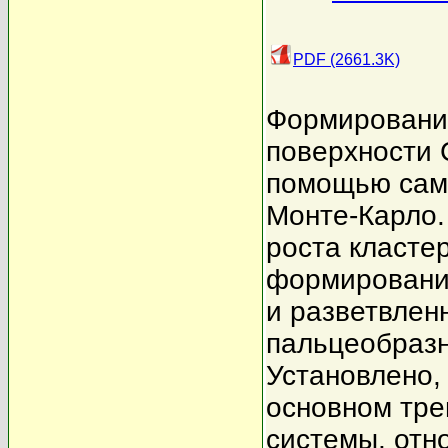
PDF (2661.3K)
Формирование
поверхности 
помощью сам
Монте-Карло.
роста класте
формирования
и разветвлен
пальцеобраз
Установлено,
основном тре
системы, отн