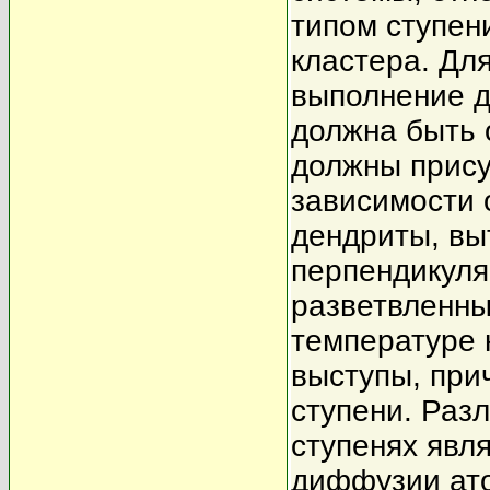
типом ступен
кластера. Дл
выполнение д
должна быть 
должны прису
зависимости 
дендриты, вы
перпендикуля
разветвленны
температуре 
выступы, при
ступени. Раз
ступенях явл
диффузии ато