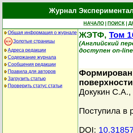
Журнал Экспериментал
НАЧАЛО
|
ПОИСК
|
Д
Общая информация о журнале
ЖЭТФ,
Том 1
Золотые страницы
(Английский перев
доступен on-lin
Адреса редакции
Содержание журнала
Сообщения редакции
Формировани
Правила для авторов
Загрузить статью
поверхности 
Проверить статус статьи
Докукин С.А.
Поступила в 
DOI:
10.3185