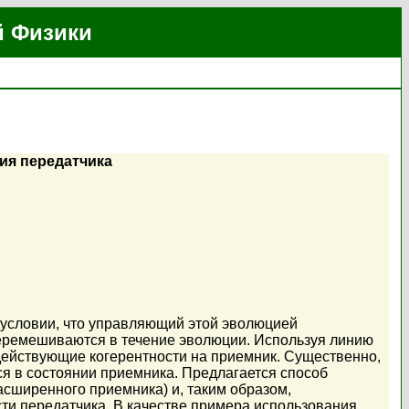
й Физики
ия передатчика
 условии, что управляющий этой эволюцией
перемешиваются в течение эволюции. Используя линию
действующие когерентности на приемник. Существенно,
я в состоянии приемника. Предлагается способ
сширенного приемника) и, таким образом,
сти передатчика. В качестве примера использования