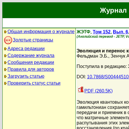
Журнал 
Общая информация о журнале
ЖЭТФ,
Том 152
,
Вып. 6
(Английский перевод - JETP, Vo
Золотые страницы
Адреса редакции
Эволюция и перенос к
Содержание журнала
Фельдман Э.Б.
,
Зенчук А
Сообщения редакции
Поступила в редакцию:
Правила для авторов
Загрузить статью
DOI:
10.7868/S0044451
Проверить статус статьи
PDF (260.5K)
Эволюция квантовых ко
гамильтониан сохраняет
передачи и приемник в
что матричные элементы
распутывания этих элем
восстановления (по кра