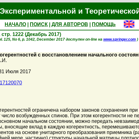
Экспериментальной и Теоретическо
НАЧАЛО
|
ПОИСК
|
ДЛЯ АВТОРОВ
|
ПОМОЩЬ
, стр. 1222 (Декабрь 2017)
l. 125, No 6, p. 1042, December 2017 доступен on-line на
www.springer.com
)
огерентностей с восстановлением начального состоян
.И.
 31 Июля 2017
017120070
герентностей ограничена набором законов сохранения при
 число возбужденных спинов. При этом когерентности не 
 основном начальном состоянии, можно передать невзаимо
, вносящие вклад в каждую когерентность, перемешиваютс
ентов на основе унитарного преобразования приемника (ра
йней мере, частично) структуры начальной матрицы плотно