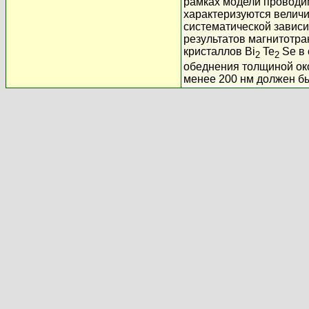
рамках модели проводи
характеризуются величи
систематической зависи
результатов магнитотра
кристаллов Bi
Te
Se в 
2
2
обеднения толщиной око
менее 200 нм должен б