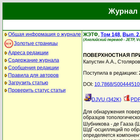
Журнал 
Общая информация о журнале
ЖЭТФ,
Том 148
,
Вып. 2
(Английский перевод - JETP, Vo
Золотые страницы
Адреса редакции
ПОВЕРХНОСТНАЯ ПРИ
Содержание журнала
Капустин А.А.
,
Столяров
Сообщения редакции
Поступила в редакцию: 
Правила для авторов
Загрузить статью
DOI:
10.7868/S0044451
Проверить статус статьи
DJVU (342K)
PDF
Для обнаружения повер
образцов топологическо
Шубникова - де Гааза (
ШдГ-осцилляций по обр
определяется компонент