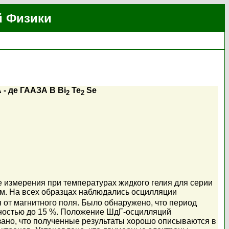
й Физики
де ГААЗА В Bi
Te
Se
2
2
измерения при температурах жидкого гелия для серии
км. На всех образцах наблюдались осцилляции
 от магнитного поля. Было обнаружено, что период
чностью до 15 %. Положение ШдГ-осцилляций
зано, что полученные результаты хорошо описываются в