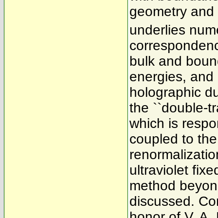
geometry and c
underlies num
correspondence
bulk and bound
energies, and
holographic du
the ``double-t
which is respo
coupled to the
renormalizatio
ultraviolet fix
method beyond 
discussed. Con
honor of V. A.