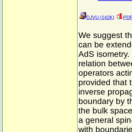
DJVU (142K)
PDF
We suggest tha
can be extend
AdS isometry.
relation betwe
operators acti
provided that 
inverse propag
boundary by th
the bulk space
a general spin
with boundarie