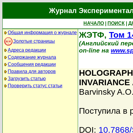
Журнал Экспериментал
НАЧАЛО
|
ПОИСК
|
Д
Общая информация о журнале
ЖЭТФ,
Том 1
Золотые страницы
(Английский пере
on-line на
www.sp
Адреса редакции
Содержание журнала
Сообщения редакции
HOLOGRAPH
Правила для авторов
Загрузить статью
INVARIANCE
Проверить статус статьи
Barvinsky A.O
Поступила в 
DOI:
10.7868