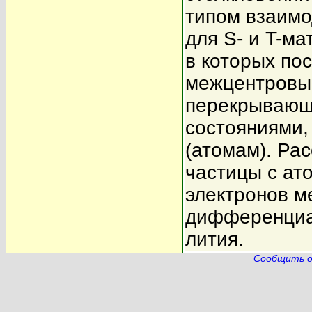
типом взаим
для S- и T-м
в которых по
межцентровые
перекрывающ
состояниями
(атомам). Ра
частицы с ат
электронов м
дифференциал
лития.
Сообщить о