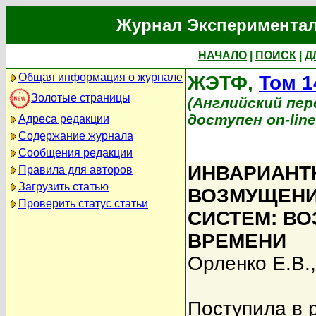
Журнал Экспериментал
НАЧАЛО
|
ПОИСК
|
Д
Общая информация о журнале
ЖЭТФ,
Том 1
Золотые страницы
(Английский перев
доступен on-lin
Адреса редакции
Содержание журнала
Сообщения редакции
ИНВАРИАНТ
Правила для авторов
Загрузить статью
ВОЗМУЩЕНИ
Проверить статус статьи
СИСТЕМ: В
ВРЕМЕНИ
Орленко Е.В.
Поступила в 