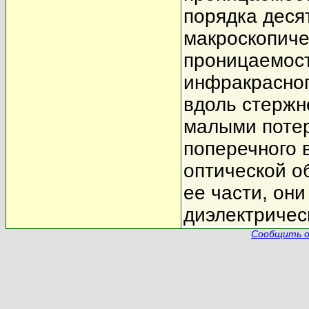
порядка деся
макроскопиче
проницаемос
инфракрасног
вдоль стержн
малыми потер
поперечного в
оптической о
ее части, он
диэлектричес
Сообщить о