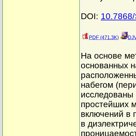
DOI:
10.7868
PDF (471.3K)
DJV
На основе ме
основанных н
расположенны
набегом (пер
исследованы 
простейших м
включений в 
в диэлектриче
проницаемо