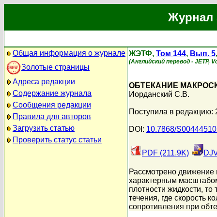
Журнал 
Общая информация о журнале
ЖЭТФ,
Том 144
,
Вып. 5
(Английский перевод - JETP, Vo
Золотые страницы
Адреса редакции
ОБТЕКАНИЕ МАКРОСК
Содержание журнала
Иорданский С.В.
Сообщения редакции
Поступила в редакцию: 
Правила для авторов
Загрузить статью
DOI:
10.7868/S0044451
Проверить статус статьи
PDF (211.9K)
DJV
Рассмотрено движение к
характерным масштабом 
плотности жидкости, то 
течения, где скорость 
сопротивления при обте