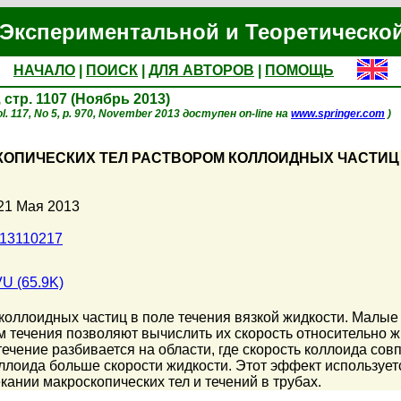
Экспериментальной и Теоретическо
НАЧАЛО
|
ПОИСК
|
ДЛЯ АВТОРОВ
|
ПОМОЩЬ
, стр. 1107 (Ноябрь 2013)
l. 117, No 5, p. 970, November 2013 доступен on-line на
www.springer.com
)
ОПИЧЕСКИХ ТЕЛ РАСТВОРОМ КОЛЛОИДНЫХ ЧАСТИЦ
21 Мая 2013
013110217
U (65.9K)
оллоидных частиц в поле течения вязкой жидкости. Малые
течения позволяют вычислить их скорость относительно ж
течение разбивается на области, где скорость коллоида со
коллоида больше скорости жидкости. Этот эффект используе
кании макроскопических тел и течений в трубах.