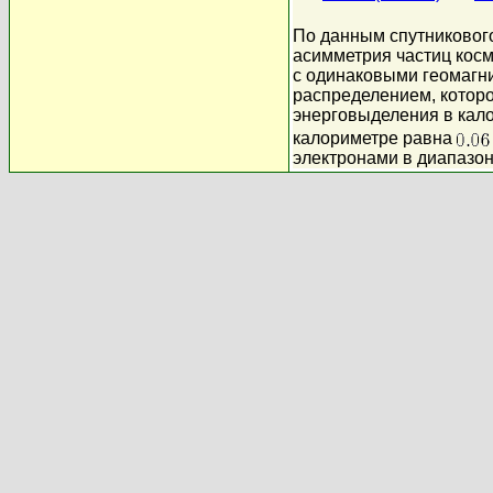
По данным спутниковог
асимметрия частиц косм
с одинаковыми геомагн
распределением, которо
энерговыделения в кал
калориметре равна
электронами в диапазон