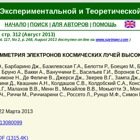
Экспериментальной и Теоретическо
НАЧАЛО
|
ПОИСК
|
ДЛЯ АВТОРОВ
|
ПОМОЩЬ
, стр. 312 (Август 2013)
l. 117, No 2, p. 268, August 2013 доступен on-line на
www.springer.com
)
ММЕТРИЯ ЭЛЕКТРОНОВ КОСМИЧЕСКИХ ЛУЧЕЙ ВЫСОК
.
,
Барбарино Дж.
,
Базилевская Г.А.
,
Белотти Р.
,
Боецио М.
,
Б
,
Бруно А.
,
Вакки А.
,
Вануччини Е.
,
Васильев Г.И.
,
Воронов С
имоне Н.
,
Де Феличе В.
,
Джерси Дж.
,
Зверев В.Г.
,
Зампа Дж.
ини Д.
,
Квашнин А.Н.
,
Колдашов С.В.
,
Колдобский С.А.
,
Конс
Г.
,
Малахов В.В.
,
Менн В.
,
Михайлов В.В.
,
Мокьютти Э.
,
Мон
Ч.
,
Риччи М.
,
Риччиарини С.
,
Россето Л.
,
Рунцо М.Ф.
,
Симон 
22 Марта 2013
013080099
F (1315.4K)