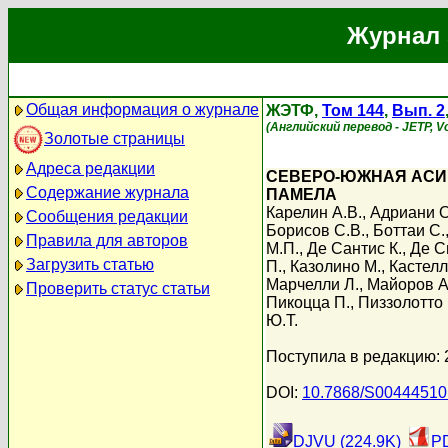
Журнал 
Общая информация о журнале
ЖЭТФ,
Том 144
,
Вып. 2
(Английский перевод - JETP, Vo
Золотые страницы
Адреса редакции
СЕВЕРО-ЮЖНАЯ АСИ
Содержание журнала
ПАМЕЛА
Карелин А.В.
,
Адриани О
Сообщения редакции
Борисов С.В.
,
Боттаи С.
Правила для авторов
М.П.
,
Де Сантис К.
,
Де С
Загрузить статью
П.
,
Казолино М.
,
Кастелл
Марчелли Л.
,
Майоров А.
Проверить статус статьи
Пикоцца П.
,
Пиззолотто 
Ю.Т.
Поступила в редакцию: 
DOI:
10.7868/S0044451
DJVU (224.9K)
PD