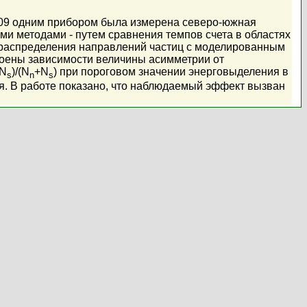
009 одним прибором была измерена северо-южная
и методами - путем сравнения темпов счета в областях
 распределения направлений частиц с моделированным
роены зависимости величины асимметрии от
-N
)/(N
+N
) при пороговом значении энерговыделения в
s
n
s
я. В работе показано, что наблюдаемый эффект вызван