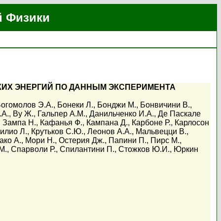
й Физики
ИХ ЭНЕРГИЙ ПО ДАННЫМ ЭКСПЕРИМЕНТА
огомолов Э.А.
,
Бонеки Л.
,
Бонджи М.
,
Бонвичини В.
,
.А.
,
Ву Ж.
,
Гальпер А.М.
,
Данильченко И.А.
,
Де Паскале
,
Зампа Н.
,
Кафанья Ф.
,
Кампана Д.
,
Карбоне Р.
,
Карлосон
илио Л.
,
Крутьков С.Ю.
,
Леонов А.А.
,
Мальвецци В.
,
ако А.
,
Мори Н.
,
Остерия Дж.
,
Папини П.
,
Пирс М.
,
М.
,
Спарволи Р.
,
Спилантини П.
,
Стожков Ю.И.
,
Юркин