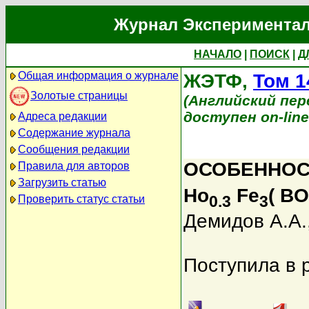
Журнал Экспериментал
НАЧАЛО
|
ПОИСК
|
Д
Общая информация о журнале
ЖЭТФ,
Том 1
Золотые страницы
(Английский перев
доступен on-lin
Адреса редакции
Содержание журнала
Сообщения редакции
ОСОБЕННОС
Правила для авторов
Загрузить статью
Ho
Fe
( BO
0.3
3
Проверить статус статьи
Демидов А.А.
Поступила в 