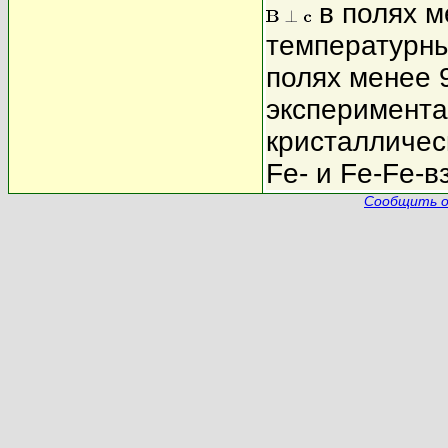
в полях м
температурны
полях менее 
эксперимент
кристалличес
Fe- и Fe-Fe-
Сообщить о