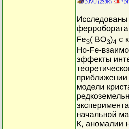
DJVU (239K)
PDF
Исследованы 
ферробората
Fe
( BO
)
с 
3
3
4
Ho-Fe-взаимо
эффекты инте
теоретическо
приближении 
модели крист
редкоземельн
эксперимента
начальной ма
К, аномалии 