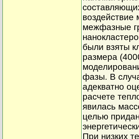
составляющих 
воздействие 
межфазные г
нанокластеро
были взяты к
размера (400
моделировани
фазы. В случ
адекватно оц
расчете тепл
явилась масс
целью придан
энергетическ
При низких т