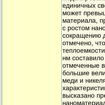
единичных св
может превыш
материала, п
с ростом нан
сокращению д
отмечено, чт
теплоемкости
нм составило
отмеченные в
большие вели
меди и никеля
характеристи
высказано пр
наноматериал