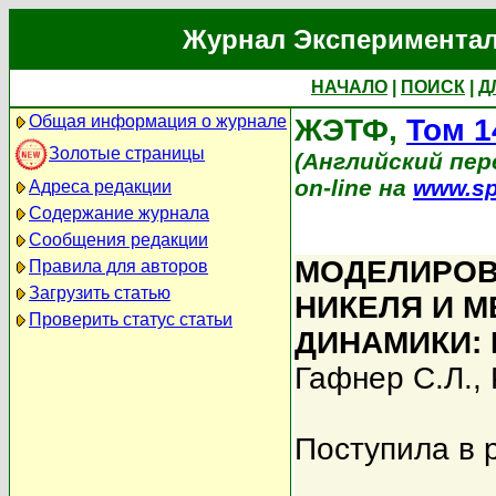
Журнал Экспериментал
НАЧАЛО
|
ПОИСК
|
Д
Общая информация о журнале
ЖЭТФ,
Том 1
Золотые страницы
(Английский пере
on-line на
www.sp
Адреса редакции
Содержание журнала
Сообщения редакции
МОДЕЛИРОВ
Правила для авторов
Загрузить статью
НИКЕЛЯ И 
Проверить статус статьи
ДИНАМИКИ:
Гафнер С.Л.
,
Поступила в 