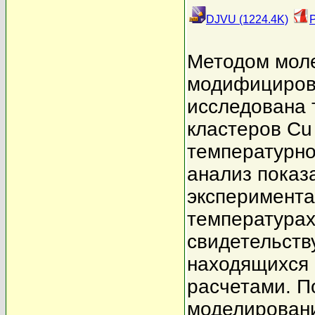
DJVU (1224.4K)
Методом моле
модифицирова
исследована 
кластеров Cu 
температурно
анализ показ
эксперимента
температурах
свидетельств
находящихся 
расчетами. П
моделировани