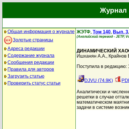
Журнал 
Общая информация о журнале
ЖЭТФ,
Том 140
,
Вып. 3
(Английский перевод - JETP, Vo
Золотые страницы
Адреса редакции
ДИНАМИЧЕСКИЙ ХАОС
Содержание журнала
Ишханян А.А.
,
Крайнов 
Сообщения редакции
Поступила в редакцию: 
Правила для авторов
Загрузить статью
DJVU (74.9K)
PDF
Проверить статус статьи
Аналитически и численн
решетки в случае оттал
математическом маятни
задачи в системе возни