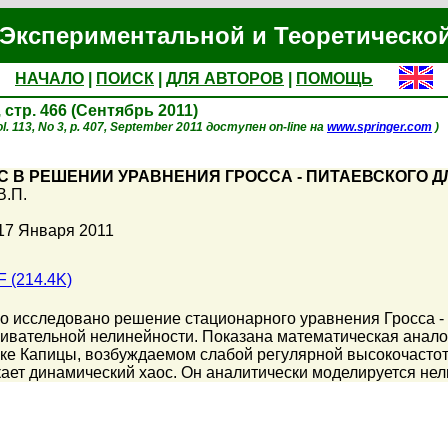
Экспериментальной и Теоретическо
НАЧАЛО
|
ПОИСК
|
ДЛЯ АВТОРОВ
|
ПОМОЩЬ
, стр. 466 (Сентябрь 2011)
l. 113, No 3, p. 407, September 2011 доступен on-line на
www.springer.com
)
 В РЕШЕНИИ УРАВНЕНИЯ ГРОССА - ПИТАЕВСКОГО 
В.П.
17 Января 2011
 (214.4K)
о исследовано решение стационарного уравнения Гросса -
кивательной нелинейности. Показана математическая аналог
ке Капицы, возбуждаемом слабой регулярной высокочастот
кает динамический хаос. Он аналитически моделируется н