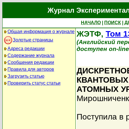
Журнал Экспериментал
НАЧАЛО
|
ПОИСК
|
Д
Общая информация о журнале
ЖЭТФ,
Том 1
Золотые страницы
(Английский перев
доступен on-lin
Адреса редакции
Содержание журнала
Сообщения редакции
ДИСКРЕТНО
Правила для авторов
Загрузить статью
КВАНТОВЫХ 
Проверить статус статьи
АТОМНЫХ У
Мирошниченко
Поступила в 