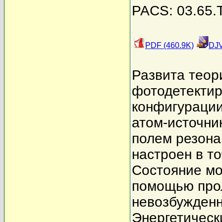
PACS: 03.65.T
PDF (460.9K)
DJV
Развита теор
фотодетектир
конфигурации
атом-источни
полем резона
настроен в т
Состояние мо
помощью прол
невозбужденн
Энергетическ