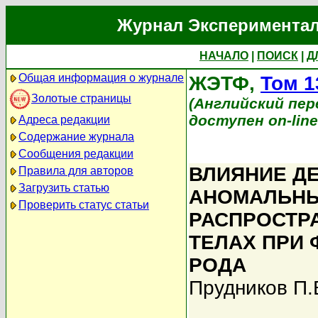
Журнал Экспериментал
НАЧАЛО
|
ПОИСК
|
Д
Общая информация о журнале
ЖЭТФ,
Том 1
Золотые страницы
(Английский перев
доступен on-lin
Адреса редакции
Содержание журнала
Сообщения редакции
ВЛИЯНИЕ Д
Правила для авторов
Загрузить статью
АНОМАЛЬНЫ
Проверить статус статьи
РАСПРОСТРА
ТЕЛАХ ПРИ
РОДА
Прудников П.