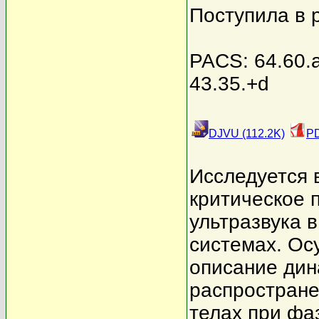
Поступила в 
PACS: 64.60.a
43.35.+d
DJVU (112.2K)
PD
Исследуется 
критическое 
ультразвука 
системах. Ос
описание ди
распростране
телах при фа