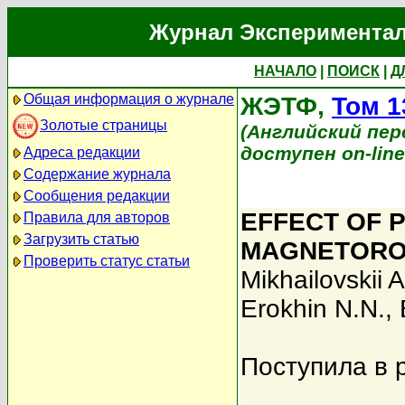
Журнал Экспериментал
НАЧАЛО
|
ПОИСК
|
Д
Общая информация о журнале
ЖЭТФ,
Том 1
Золотые страницы
(Английский перев
доступен on-lin
Адреса редакции
Содержание журнала
Сообщения редакции
EFFECT OF 
Правила для авторов
Загрузить статью
MAGNETOROT
Проверить статус статьи
Mikhailovskii A
Erokhin N.N.
,
Поступила в 