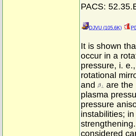
PACS: 52.35.B
DJVU (105.6K)
PD
It is shown tha
occur in a rot
pressure, i. e.
rotational mirr
and
are the 
plasma pressur
pressure anis
instabilities; 
strengthening.
considered can