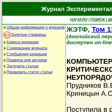
Журнал Экспериментал
НАЧАЛО
|
ПОИСК
|
Д
Общая информация о журнале
ЖЭТФ,
Том 1
Золотые страницы
(Английский перев
доступен on-lin
Адреса редакции
Содержание журнала
Сообщения редакции
КОМПЬЮТЕР
Правила для авторов
Загрузить статью
КРИТИЧЕСК
Проверить статус статьи
НЕУПОРЯДО
Прудников В.
Криницын А.С
Поступила в 