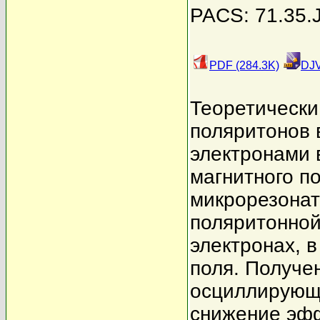
PACS: 71.35.J
PDF (284.3K)
DJV
Теоретически
поляритонов 
электронами 
магнитного п
микрорезонат
поляритонной
электронах, в
поля. Получе
осциллирующи
снижение эфф