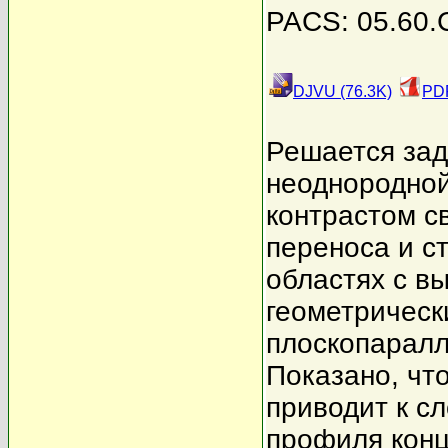
PACS: 05.60.
DJVU (76.3K)
PDF
Решается зад
неоднородно
контрастом с
переноса и с
областях с в
геометрическ
плоскопаралл
Показано, чт
приводит к с
профиля конц