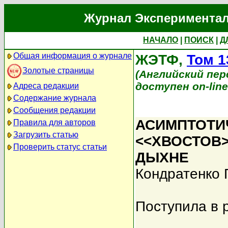
Журнал Экспериментал
НАЧАЛО
|
ПОИСК
|
Д
Общая информация о журнале
ЖЭТФ,
Том 1
Золотые страницы
(Английский перев
доступен on-lin
Адреса редакции
Содержание журнала
Сообщения редакции
АСИМПТОТИ
Правила для авторов
Загрузить статью
<<ХВОСТОВ
Проверить статус статьи
ДЫХНЕ
Кондратенко 
Поступила в 