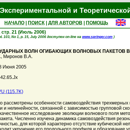
Экспериментальной и Теоретическо
НАЧАЛО
|
ПОИСК
|
ДЛЯ АВТОРОВ
|
ПОМОЩЬ
, стр. 21 (Июль 2006)
. 103, No 1, p. 15, July 2006 доступен on-line на
www.springer.com
)
УДАРНЫХ ВОЛН ОГИБАЮЩИХ ВОЛНОВЫХ ПАКЕТОВ В
.
,
Миронов В.А.
8 Июня 2005
 42.65.Jx
U (115.7K)
но рассмотрены особенности самовоздействия трехмерных 
и и нелинейности, связанной с зависимостью групповой ск
 качественное исследование эволюции волнового поля мет
акета. Численно изучена динамика самовоздействия резона
ностью, для которой характерно отсутствие кубической не
сходит укручение его продольного профиля и образование