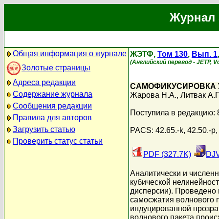
Журнал 
Общая информация о журнале
ЖЭТФ,
Том 130
,
Вып. 1
(Английский перевод - JETP, Vol
Золотые страницы
Адреса редакции
САМОФИКУСИРОВКА 
Содержание журнала
Жарова Н.А.
,
Литвак А.Г
Сообщения редакции
Поступила в редакцию: 
Правила для авторов
Загрузить статью
PACS: 42.65.-k, 42.50.-p,
Проверить статус статьи
PDF (327.7K)
DJV
Аналитически и числен
кубической нелинейност
дисперсии). Проведено
самосжатия волнового п
индуцированной прозрач
волнового пакета прои