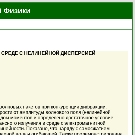
й Физики
 СРЕДЕ С НЕЛИНЕЙНОЙ ДИСПЕРСИЕЙ
волновых пакетов при конкуренции дифракции,
орости от амплитуды волнового поля (нелинейной
одом моментов и определено достаточное условие
нсного излучения в среде с электромагнитной
линейности. Показано, что наряду с самосжатием
 ударной волны огибающей. Также продемонстрирована