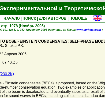
Экспериментальной и Теоретическо
НАЧАЛО
|
ПОИСК
|
ДЛЯ АВТОРОВ
|
ПОМОЩЬ
, стр. 1078 (Ноябрь 2005)
l. 101, No 5, p. 942, November 2005 доступен on-line на
www.springer.com
)
 TO BOSE - EINSTEIN CONDENSATES: SELF-PHASE MO
R.
,
Shukla P.K.
22 Апреля 2005
, 67.40.Db
(230.2K)
e - Einstein condensates (BECs) is proposed, based on the Wigne
cle-number conservation equation. Two examples of application
f the beam is decelerated and eventually stops as a result of the 
tion for sound waves in BECs, including collisionless Landau da