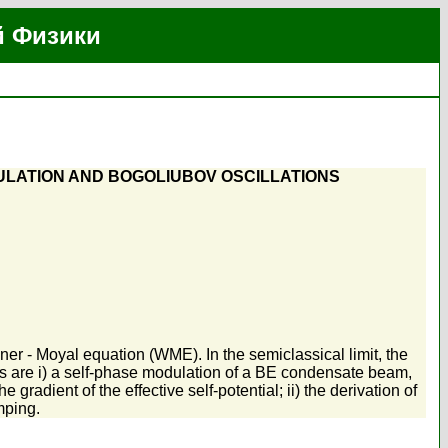
й Физики
DULATION AND BOGOLIUBOV OSCILLATIONS
r - Moyal equation (WME). In the semiclassical limit, the
s are i) a self-phase modulation of a BE condensate beam,
gradient of the effective self-potential; ii) the derivation of
mping.