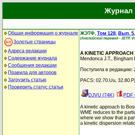
Журнал 
Общая информация о журнале
ЖЭТФ,
Том 128
,
Вып. 5
(Английский перевод - JETP, Vo
Золотые страницы
Адреса редакции
A KINETIC APPROACH
Содержание журнала
Mendonca J.T.
,
Bingham 
Сообщения редакции
Поступила в редакцию: 
Правила для авторов
Загрузить статью
PACS: 02.70.Uu, 32.80.Pj
Проверить статус статьи
DJVU (74K)
PDF 
A kinetic approach to Bos
WME reduces to the parti
where we show that a part o
a kinetic dispersion rela