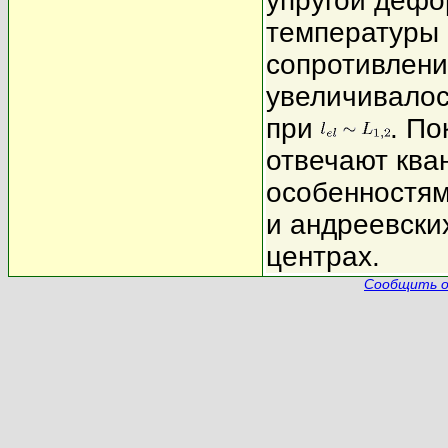
упругой дефо
температуры
сопротивлен
увеличивалос
при
. По
отвечают кв
особенностям
и андреевски
центрах.
Сообщить о