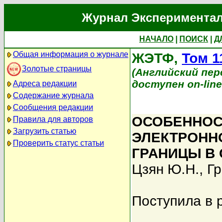
Журнал Экспериментал
НАЧАЛО
|
ПОИСК
|
Д
Общая информация о журнале
ЖЭТФ,
Том 1
Золотые страницы
(Английский перев
доступен on-lin
Адреса редакции
Содержание журнала
Сообщения редакции
ОСОБЕННОС
Правила для авторов
Загрузить статью
ЭЛЕКТРОННО
Проверить статус статьи
ГРАНИЦЫ В С
Цзян Ю.Н.
,
Гр
Поступила в 