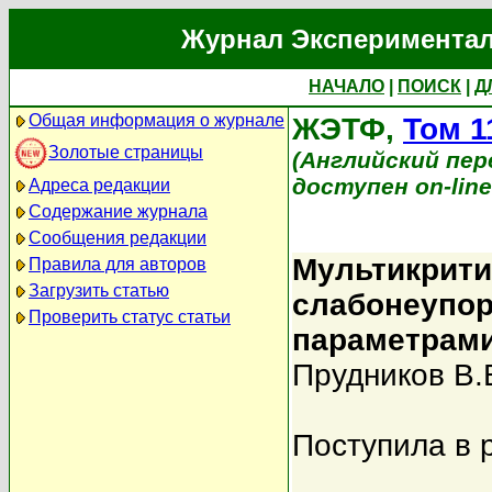
Журнал Экспериментал
НАЧАЛО
|
ПОИСК
|
Д
Общая информация о журнале
ЖЭТФ,
Том 1
Золотые страницы
(Английский перев
доступен on-lin
Адреса редакции
Содержание журнала
Сообщения редакции
Мультикрити
Правила для авторов
Загрузить статью
слабонеупор
Проверить статус статьи
параметрами
Прудников В.
Поступила в 