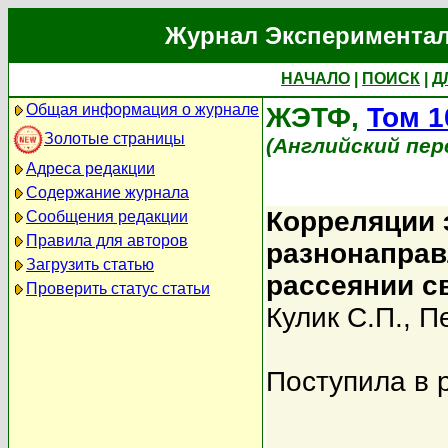
Журнал Экспериментал
НАЧАЛО
|
ПОИСК
|
Д
Общая информация о журнале
ЖЭТФ,
Том 1
Золотые страницы
(Английский пер
Адреса редакции
Содержание журнала
Корреляции 
Сообщения редакции
Правила для авторов
разнонаправ
Загрузить статью
рассеянии с
Проверить статус статьи
Кулик С.П.
,
Пе
Поступила в 